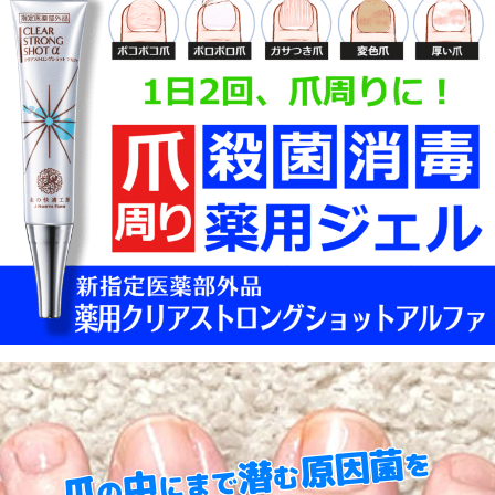
原因菌
を
潜
む
中
にまで
爪
の