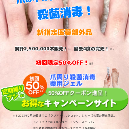
！
殺菌消毒
新指定医薬部外品
累計2,500,000本販売！
過去4度の完売！
※1
※2
初回限定50％OFF！
※3
※1 2023年2月20日までの『クリアネイルショット』シリーズの累計販売個数。
※2 『クリアネイルショット』シリーズとして。
※3 初回半額お試し定期コースにお申込みの場合