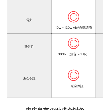
◎
電力
10w～130w AIが自動調節
◎
静音性
30db （無音レベル）
◎
返金保証
60日返金保証