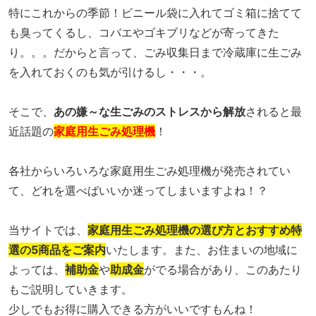
特にこれからの季節！ビニール袋に入れてゴミ箱に捨てて
も臭ってくるし、コバエやゴキブリなどが寄ってきた
り。。。だからと言って、ごみ収集日まで冷蔵庫に生ごみ
を入れておくのも気が引けるし・・・。
そこで、
あの嫌～な生ごみのストレスから解放
されると最
近話題の
家庭用生ごみ処理機
！
各社からいろいろな家庭用生ごみ処理機が発売されてい
て、どれを選べばいいか迷ってしまいますよね！？
当サイトでは、
家庭用生ごみ処理機の選び方とおすすめ特
選の5商品をご案内
いたします。また、お住まいの地域に
よっては、
補助金
や
助成金
がでる場合があり、このあたり
もご説明していきます。
少しでもお得に購入できる方がいいですもんね！