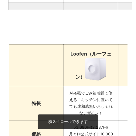
Loofen
（ルーフェ
パ
ン）
AI搭載でごみ箱感覚で使
える！キッチンに置いて
特長
ても違和感無いおしゃれ
なデザイン！
53,680円
(2,237円/
価格
月々)
※公式サイト10,000